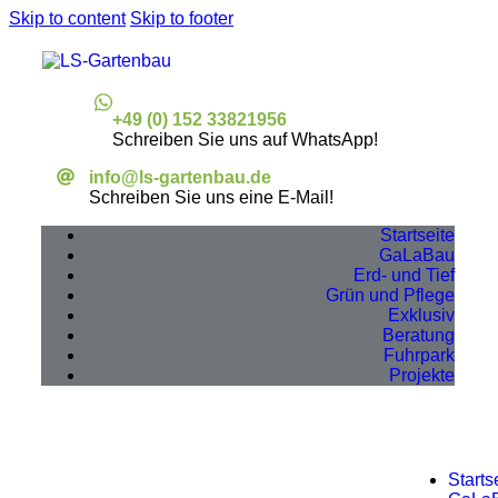
Skip to content
Skip to footer
+49 (0) 152 33821956
Schreiben Sie uns auf WhatsApp!
info@ls-gartenbau.de
Schreiben Sie uns eine E-Mail!
Startseite
GaLaBau
Erd- und Tief
Grün und Pflege
Exklusiv
Beratung
Fuhrpark
Projekte
Starts